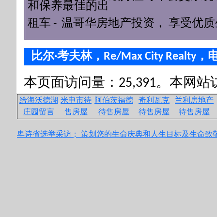
和保养最佳的出
租车 - 温哥华房地产投资， 享受优质
比尔·考夫林，Re/Max City Realty，电
本页面访问量：25,391。本网站访问
给海沃德湖
米申市待
阿伯茨福德
奇利瓦克
兰利房地产
庄园留言
售房屋
待售房屋
待售房屋
待售房屋
卑诗省选举采访；
策划您的生命庆典和人生目标及生命致