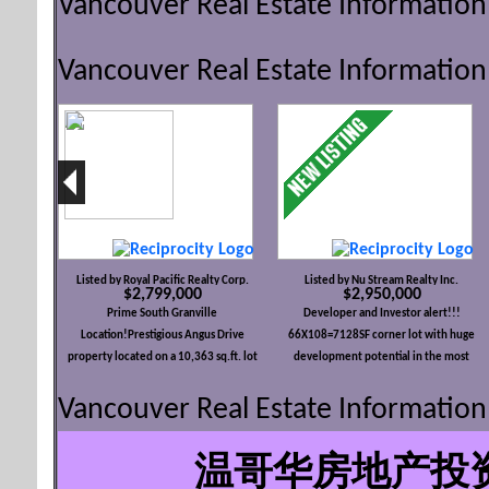
Vancouver Real Estate Informatio
Vancouver Real Estate Information
Listed by Royal Pacific Realty Corp.
Listed by Nu Stream Realty Inc.
$2,799,000
$2,950,000
Prime South Granville
Developer and Investor alert!!!
Location!Prestigious Angus Drive
66X108=7128SF corner lot with huge
property located on a 10,363 sq.ft. lot
development potential in the most
with a 3,490 sq.ft of living space. This cozy
Dynamic Vancouver West area. (together
Vancouver Real Estate Information
home features 7 bedrooms and 9
with 475 W64 listing R......). within 400
bathrooms. Bright living and dining areas,
meter from Marin drive Skytrain station.
modern kitchen with stainless steel
Very convenient location, walk distance
温哥华房地产投
appliances and quartz countertops, plus a
to commercial center, shops, banks,
covered balcony overlooking a serene
restaurants... Multiple development