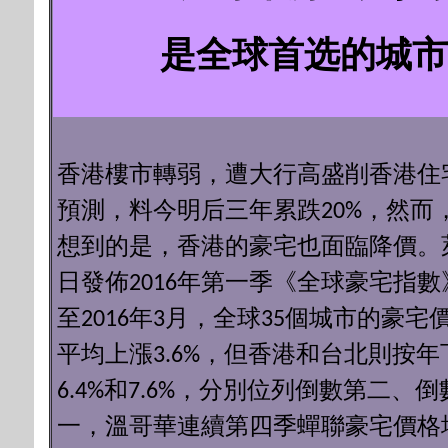
garden and pond. Excellent opportunity
choices: build a single low rise (6 levels)
to live in or hold/rebuild for multi-family
mix use building, land assembly with
是全球首选的城市
potential. School catchment: Dr. R.E.
neighbors for a mid-rise ( 12 levels) mix
McKechnie Elementary & Magee
use building or hold for future
Secondary. Easy access to UBC, Richmond,
development (current rental income
schools, shopping, and restaurants. A
$8....). DON'T MISS THIS RARE
must-see!
INVESTMENT OPPORTUNITY!
香港樓市轉弱，遭大行高盛削香港住
預測，料今明后三年累跌20%，然而
想到的是，香港的豪宅也面臨降價。
日發佈2016年第一季《全球豪宅指數
至2016年3月，全球35個城市的豪宅
平均上漲3.6%，但香港和台北則按年
6.4%和7.6%，分別位列倒數第二、倒
一，溫哥華連續第四季蟬聯豪宅價格