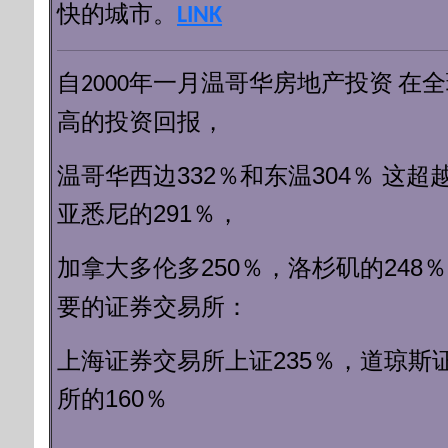
快的城市。
LINK
自2000年一月
温哥华房地产投资
在全
高的投资回报，
温哥华西边332％和东温304％
这超
亚悉尼的291％，
250％，洛杉矶的248
加拿大多伦多
要的证券交易
所：
上海证券交易所上证235％，
道琼斯
所的160％