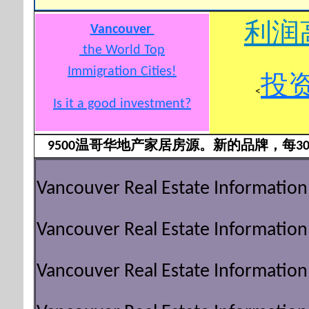
利润
Vancouver
the World Top
Immigration Cities
!
投
<
Is it a good investment?
9500温哥华地产家居房源。新的品牌，每3
Vancouver Real Estate Information
Vancouver Real Estate Information
Vancouver Real Estate Information